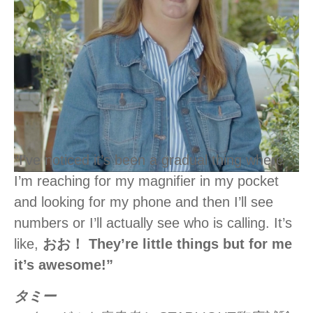
“I’ve noticed it’s been a gradual thing where
I’m reaching for my magnifier in my pocket
and looking for my phone and then I’ll see
numbers or I’ll actually see who is calling. It’s
like,
おお！
They’re little things but for me
it’s awesome!”
タミー