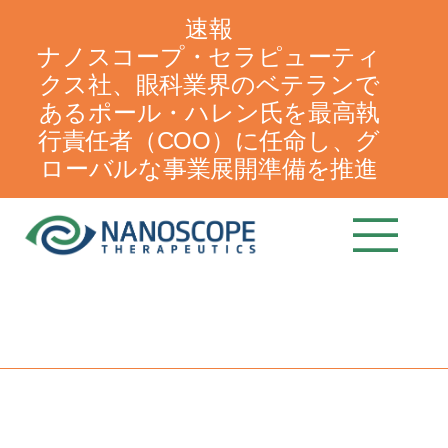
速報
ナノスコープ・セラピューティ
クス社、眼科業界のベテランで
あるポール・ハレン氏を最高執
行責任者（COO）に任命し、グ
ローバルな事業展開準備を推進